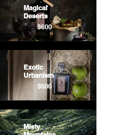
Magical
Deserts
$600
Exotic
Urbanism
$600
Misty
Mountains