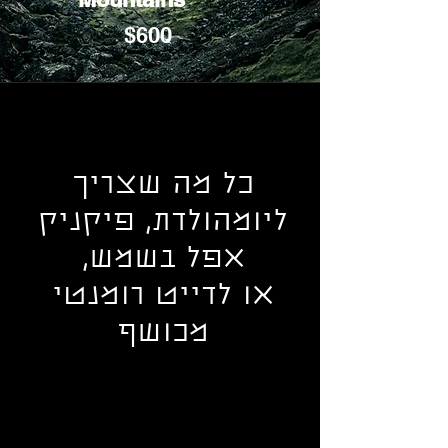
$600
סעודות כישופים
ומרקחות
כל מה שצריך
ליומהולדת, פיקניק
אפל בשמש,
או לדייט רומנטי
מכושף